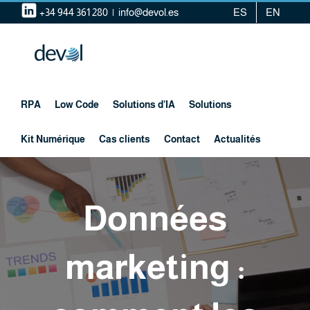
Skip
+34 944 361 280
|
info@devol.es
ES
EN
to
content
RPA
Low Code
Solutions d’IA
Solutions
Kit Numérique
Cas clients
Contact
Actualités
Données
marketing :