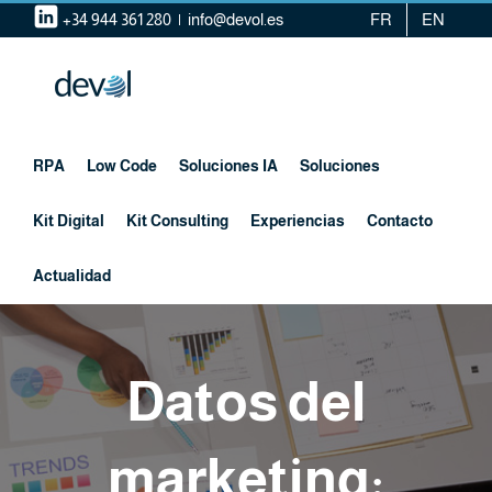
Saltar
+34 944 361 280
|
info@devol.es
FR
EN
al
contenido
RPA
Low Code
Soluciones IA
Soluciones
Kit Digital
Kit Consulting
Experiencias
Contacto
Actualidad
Datos del
marketing: