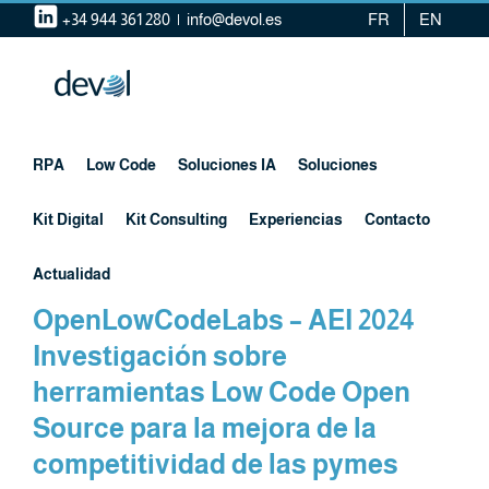
Saltar
+34 944 361 280
|
info@devol.es
FR
EN
al
contenido
RPA
Low Code
Soluciones IA
Soluciones
Kit Digital
Kit Consulting
Experiencias
Contacto
Actualidad
OpenLowCodeLabs – AEI 2024
Investigación sobre
herramientas Low Code Open
Source para la mejora de la
competitividad de las pymes