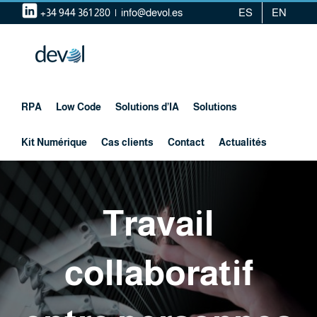
Skip
+34 944 361 280
|
info@devol.es
ES
EN
to
content
RPA
Low Code
Solutions d’IA
Solutions
Kit Numérique
Cas clients
Contact
Actualités
Travail
collaboratif