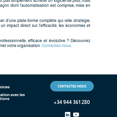
est pas simplement acheter un logiciel de plus, mais
 façon dont l’automatisation est comprise, mise en
r d’une plate-forme complète qui relie stratégie,
un impact direct sur l’efficacité, les économies et
rofessionnelle, efficace et évolutive ? Découvrez
mer votre organisation.
Contactez-nous
.
CONTACTEZ-NOUS
voices
tion avec les
tions
+
34 944 361 280