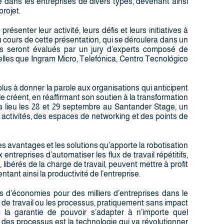
dans les entreprises de divers types, devenant ainsi
projet.
résenter leur activité, leurs défis et leurs initiatives à
cours de cette présentation, qui se déroulera dans un
ants seront évalués par un jury d’experts composé de
elles que Ingram Micro, Telefónica, Centro Tecnológico
lus à donner la parole aux organisations qui anticipent
le créent, en réaffirmant son soutien à la transformation
 lieu les 28 et 29 septembre au Santander Stage, un
 activités, des espaces de networking et des points de
les avantages et les solutions qu’apporte la robotisation
treprises d’automatiser les flux de travail répétitifs,
ibérés de la charge de travail, peuvent mettre à profit
tant ainsi la productivité de l’entreprise.
s d’économies pour des milliers d’entreprises dans le
 de travail ou les processus, pratiquement sans impact
c la garantie de pouvoir s’adapter à n’importe quel
 des processus est la technologie qui va révolutionner