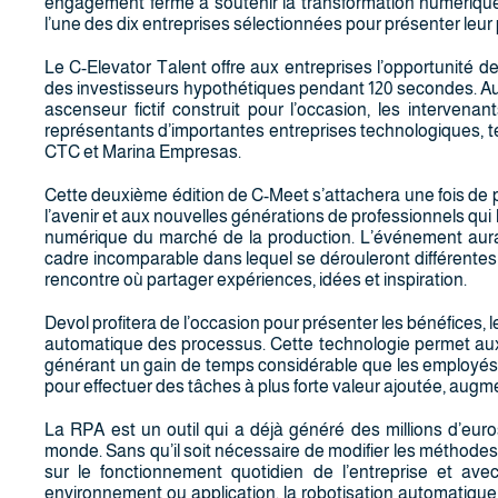
engagement ferme à soutenir la transformation numérique 
l’une des dix entreprises sélectionnées pour présenter leur 
Le C-Elevator Talent offre aux entreprises l’opportunité de p
des investisseurs hypothétiques pendant 120 secondes. Au 
ascenseur fictif construit pour l’occasion, les interven
représentants d’importantes entreprises technologiques, t
CTC et Marina Empresas.
Cette deuxième édition de C-Meet s’attachera une fois de p
l’avenir et aux nouvelles générations de professionnels qui 
numérique du marché de la production. L’événement aura
cadre incomparable dans lequel se dérouleront différentes
rencontre où partager expériences, idées et inspiration.
Devol profitera de l’occasion pour présenter les bénéfices, 
automatique des processus. Cette technologie permet aux en
générant un gain de temps considérable que les employés, l
pour effectuer des tâches à plus forte valeur ajoutée, augmen
La RPA est un outil qui a déjà généré des millions d’euro
monde. Sans qu’il soit nécessaire de modifier les méthodes
sur le fonctionnement quotidien de l’entreprise et ave
environnement ou application, la robotisation automatique