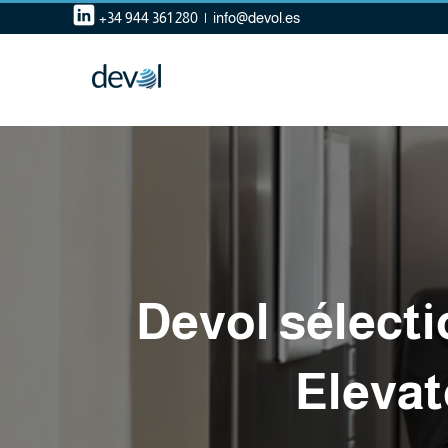
Skip
+34 944 361 280
|
info@devol.es
to
content
Devol sélect
Elevat