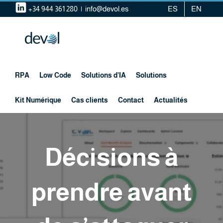
Skip
+34 944 361 280
|
info@devol.es
ES
EN
to
content
RPA
Low Code
Solutions d’IA
Solutions
Kit Numérique
Cas clients
Contact
Actualités
Décisions à
prendre avant