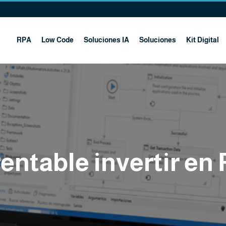
RPA
Low Code
Soluciones IA
Soluciones
Kit Digital
rentable invertir en